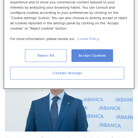
ABANCA impulsará os medios de pago no seu plan
experience and to show you commercial content tailored to your
interests by analyzing your browsing habits. You can consult and
estratéxico
configure cookies according to your preferences by clicking on the
Manuel Arroyo conta cunha ampla experiencia
"Cookie settings" button. You can also choose to directly accept or reject
profesional no campo dos medios de pago e seguros
all cookies reported in the settings panel by clicking on the "Accept
cookies" or "Reject cookies" button.
en entidades multinacionais
For more information, please review our
Cookie Policy.
Reject All
Accept Cookies
Cookies Settings