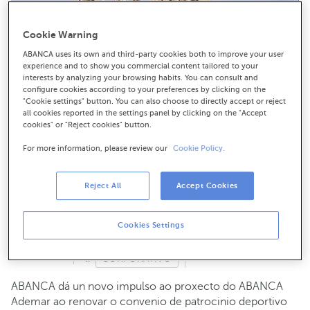
Cookie Warning
ABANCA uses its own and third-party cookies both to improve your user
experience and to show you commercial content tailored to your
interests by analyzing your browsing habits. You can consult and
configure cookies according to your preferences by clicking on the
"Cookie settings" button. You can also choose to directly accept or reject
all cookies reported in the settings panel by clicking on the "Accept
cookies" or "Reject cookies" button.
For more information, please review our
Cookie Policy.
Reject All
Accept Cookies
Representantes de ABANCA, encabezados polo director
territorial en Castela e León/Asturias, Marcos Lamas, xunto a
Cookies Settings
xogadores, corpo técnico e equipo directivo do ABANCA
Ademar.
Descarga en alta resolución
25-04-2024
CORPORATIVO
ABANCA dá un novo impulso ao proxecto do ABANCA
Ademar ao renovar o convenio de patrocinio deportivo