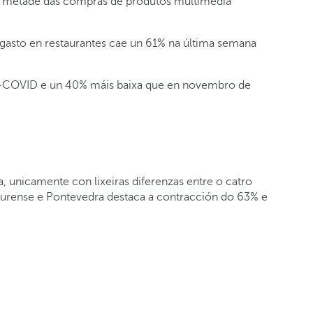
da metade das compras de produtos multimedia
gasto en restaurantes cae un 61% na última semana
 pre-COVID e un 40% máis baixa que en novembro de
 unicamente con lixeiras diferenzas entre o catro
n Ourense e Pontevedra destaca a contracción do 63% e