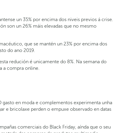
tense un 35% por encima dos niveis previos á crise.
ión son un 26% máis elevadas que no mesmo
armacéutico, que se mantén un 23% por encima dos
asto do ano 2019.
e, esta redución é unicamente do 8%. Na semana do
a a compra online.
. O gasto en moda e complementos experimenta unha
ar e bricolaxe perden o empuxe observado en datas
pañas comerciais do Black Friday, aínda que o seu