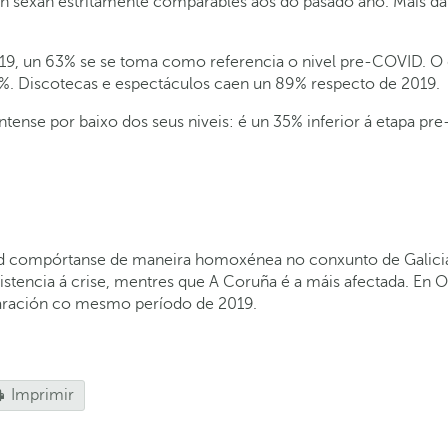
non sexan estritamente comparables aos do pasado ano. Máis 
019, un 63% se se toma como referencia o nivel pre-COVID. O 
%. Discotecas e espectáculos caen un 89% respecto de 2019.
mantense por baixo dos seus niveis: é un 35% inferior á etapa
id compórtanse de maneira homoxénea no conxunto de Galicia,
sistencia á crise, mentres que A Coruña é a máis afectada. E
paración co mesmo período de 2019.
Imprimir