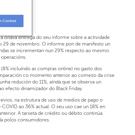
t Cookies
 oitava entrega do seu informe sobre a actividade
 ao 29 de novembro. O informe pon de manifesto un
endas se incrementan nun 29% respecto ao mesmo
 operacións.
(8% incluíndo as compras online) no gasto dos
omparación co momento anterior ao comezo da crise
unha redución do 11%, aínda que se observa un
o efecto dinamizador do Black Friday.
vios, na estrutura de uso de medios de pago o
-COVID ao 36% actual. O seu uso cae un 18% en
rior. A tarxeta de crédito ou débito continúa
da polos consumidores.