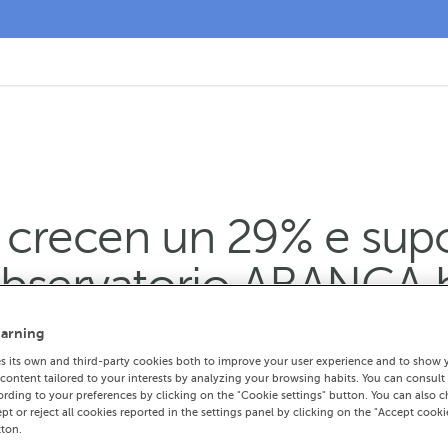
 crecen un 29% e su
Observatorio ABANCA 
arning
superan en novembro ás realizadas en est
 its own and third-party cookies both to improve your user experience and to show 
ontent tailored to your interests by analyzing your browsing habits. You can consult
 un 9% en novembro respecto ao ano pasa
rding to your preferences by clicking on the "Cookie settings" button. You can also 
ept or reject all cookies reported in the settings panel by clicking on the "Accept cooki
ig data de medios de pago de clientes ga
tton.