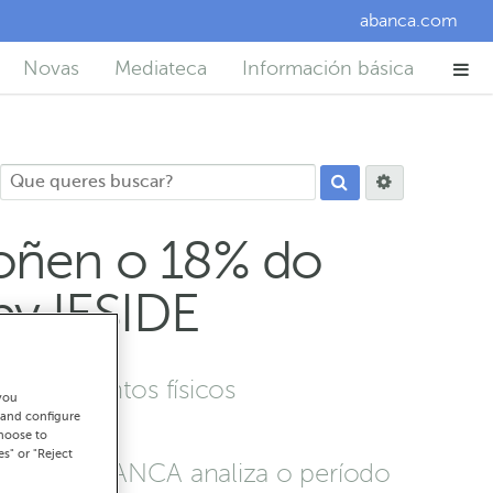
abanca.com
Novas
Mediateca
Información básica
poñen o 18% do
by IESIDE
ablecementos físicos
you
 and configure
do
choose to
es" or "Reject
legos de ABANCA analiza o período