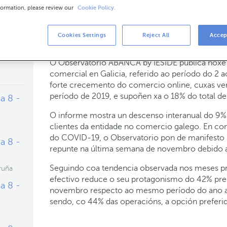
formation, please review our
Cookie Policy.
Cookies Settings
Reject All
Accep
03-12-2020
RSC
O Observatorio ABANCA by IESIDE publica hoxe a
comercial en Galicia, referido ao período do 2
forte crecemento do comercio online, cuxas v
período de 2019, e supoñen xa o 18% do total de
a 8 -
O informe mostra un descenso interanual do 9% 
clientes da entidade no comercio galego. En c
do COVID-19, o Observatorio pon de manifesto 
a 8 -
repunte na última semana de novembro debido a
Seguindo coa tendencia observada nos meses pre
ruña
efectivo reduce o seu protagonismo do 42% pre
a 8 -
novembro respecto ao mesmo período do ano ante
sendo, co 44% das operacións, a opción preferi