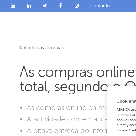
Contacto
Ver todas as novas
As compras online
total, segundo o 
Cookie W
As compras online en multimedia 
ABANCA uses
commercial c
A actividade comercial descende
cookies acco
directly acc
A oitava entrega do informe de b
cookies" bu