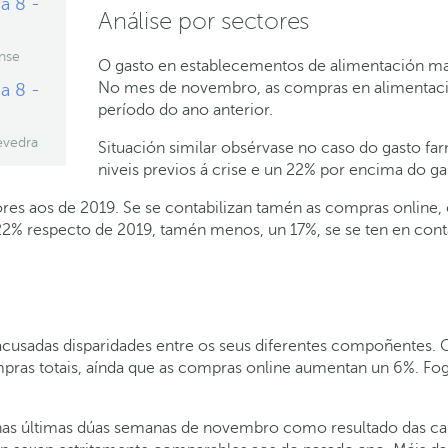
a 8 -
Análise por sectores
nse
O gasto en establecementos de alimentación man
No mes de novembro, as compras en alimentac
a 8 -
período do ano anterior.
evedra
Situación similar obsérvase no caso do gasto f
niveis previos á crise e un 22% por encima do g
iores aos de 2019. Se se contabilizan tamén as compras onlin
22% respecto de 2019, tamén menos, un 17%, se se ten en cont
cusadas disparidades entre os seus diferentes compoñentes
ras totais, aínda que as compras online aumentan un 6%. Fog
as últimas dúas semanas de novembro como resultado das cam