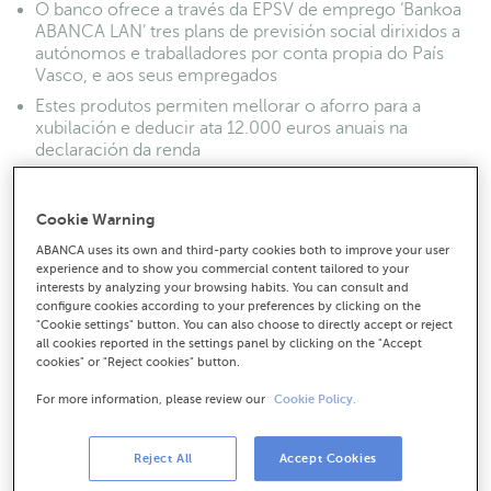
O banco ofrece a través da EPSV de emprego ‘Bankoa
ABANCA LAN’ tres plans de previsión social dirixidos a
autónomos e traballadores por conta propia do País
Vasco, e aos seus empregados
Estes produtos permiten mellorar o aforro para a
xubilación e deducir ata 12.000 euros anuais na
declaración da renda
Bankoa ABANCA é unha das entidades elixidas para
xestionar e comercializar o novo vehículo de previsión
Cookie Warning
de emprego preferente promovido polas Cámaras
Vascas
ABANCA uses its own and third-party cookies both to improve your user
experience and to show you commercial content tailored to your
interests by analyzing your browsing habits. You can consult and
configure cookies according to your preferences by clicking on the
"Cookie settings" button. You can also choose to directly accept or reject
all cookies reported in the settings panel by clicking on the "Accept
cookies" or "Reject cookies" button.
For more information, please review our
Cookie Policy.
Reject All
Accept Cookies