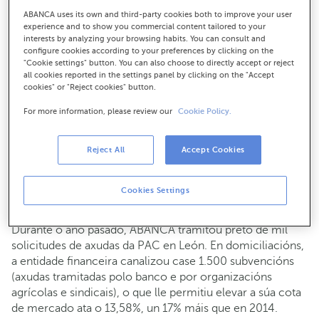
-A entidade incrementa un 17% a domiciliación de axudas
ABANCA uses its own and third-party cookies both to improve your user
da Política Agraria Común (PAC) en León
experience and to show you commercial content tailored to your
interests by analyzing your browsing habits. You can consult and
15-03-2016
NEGOCIO
configure cookies according to your preferences by clicking on the
"Cookie settings" button. You can also choose to directly accept or reject
all cookies reported in the settings panel by clicking on the "Accept
ABANCA, a través da súa unidade de negocio ABANCA
cookies" or "Reject cookies" button.
Agro e Mar, ampliou este ano o dispositivo especial para a
xestión das axudas da Política Agraria Común (PAC) que
For more information, please review our
Cookie Policy.
pon en marcha cada primavera nas oficinas das zonas
rurais de León, coincidindo co inicio da convocatoria. O
Reject All
Accept Cookies
banco mellorou a súa posición no mercado na
tramitación das solicitudes e, especialmente, na
domiciliación destas subvencións europeas na provincia
Cookies Settings
leonesa.
Durante o ano pasado, ABANCA tramitou preto de mil
solicitudes de axudas da PAC en León. En domiciliacións,
a entidade financeira canalizou case 1.500 subvencións
(axudas tramitadas polo banco e por organizacións
agrícolas e sindicais), o que lle permitiu elevar a súa cota
de mercado ata o 13,58%, un 17% máis que en 2014.