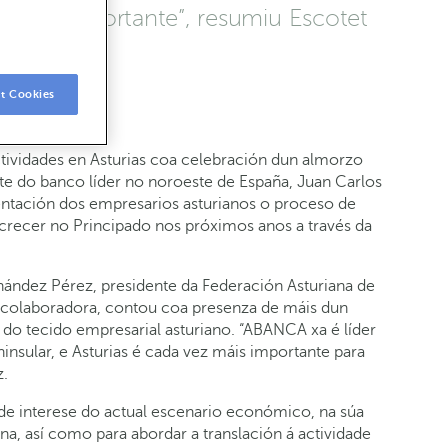
z máis importante”, resumiu Escotet
t Cookies
ividades en Asturias coa celebración dun almorzo
nte do banco líder no noroeste de España, Juan Carlos
ntación dos empresarios asturianos o proceso de
 crecer no Principado nos próximos anos a través da
nández Pérez, presidente da Federación Asturiana de
colaboradora, contou coa presenza de máis dun
 do tecido empresarial asturiano. “ABANCA xa é líder
nsular, e Asturias é cada vez máis importante para
z.
s de interese do actual escenario económico, na súa
ana, así como para abordar a translación á actividade