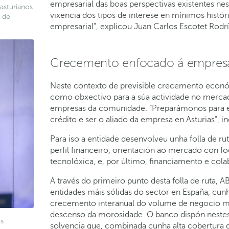
empresarial das boas perspectivas existentes n
asturianos
vixencia dos tipos de interese en mínimos hist
 de
empresarial”, explicou Juan Carlos Escotet Rodr
Crecemento enfocado á empres
Neste contexto de previsible crecemento econ
como obxectivo para a súa actividade no mercado
empresas da comunidade. “Preparámonos para es
crédito e ser o aliado da empresa en Asturias”,
Para iso a entidade desenvolveu unha folla de r
perfil financeiro, orientación ao mercado con f
tecnolóxica, e, por último, financiamento e cola
A través do primeiro punto desta folla de ruta,
entidades máis sólidas do sector en España, cunh
crecemento interanual do volume de negocio min
descenso da morosidade. O banco dispón neste
os
solvencia que, combinada cunha alta cobertura do