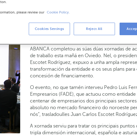
tton.
luto na zona noroeste, Asturias é cada ve
formation, please review our
Cookie Policy.
Cookies Settings
Reject All
Accep
23-11-2017
NEGOCIO
ABANCA completou as súas dúas xornadas de act
de traballo esta mañá en Oviedo. Nel, o preside
Escotet Rodríguez, expuxo a unha ampla represe
transformación da entidade e os seus plans para
concesión de financiamento.
O evento, no que tamén interveu Pedro Luis Fer
Empresarios (FADE), que actuou como entidade 
centenar de empresarios dos principais sectores
absoluto no mercado financeiro do noroeste peni
nós”, trasladoulles Juan Carlos Escotet Rodrígue
A xornada serviu para tratar os principais punto
tripla dimensión internacional, española e asturi