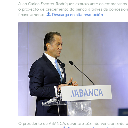
Juan Carlos Escotet Rodríguez expuxo ante os empresarios 
o proxecto de crecemento do banco a través da concesión
financiamento.
Descarga en alta resolución
O presidente de ABANCA, durante a súa intervención ante 