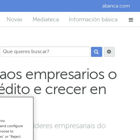
abanca.com
Novas
Mediateca
Información básica
 aos empresarios o
dito e crecer en
you
tenar de líderes empresariais do
 and configure
choose to
es" or "Reject