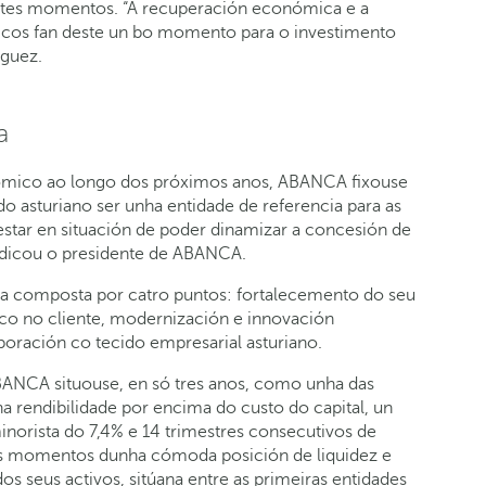
estes momentos. “A recuperación económica e a
óricos fan deste un bo momento para o investimento
íguez.
a
ómico ao longo dos próximos anos, ABANCA fixouse
 asturiano ser unha entidade de referencia para as
tar en situación de poder dinamizar a concesión de
 indicou o presidente de ABANCA.
uta composta por catro puntos: fortalecemento do seu
oco no cliente, modernización e innovación
boración co tecido empresarial asturiano.
 ABANCA situouse, en só tres anos, como unha das
a rendibilidade por encima do custo do capital, un
orista do 7,4% e 14 trimestres consecutivos de
s momentos dunha cómoda posición de liquidez e
s seus activos, sitúana entre as primeiras entidades