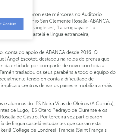
Han Kang recolleron este mércores no Auditorio
ns do
XXIV Premio San Clemente Rosalía-ABANCA
.
t Cookies
xardineiro dos ingleses’, ‘La uruguaya’ e ‘La
alega, lingua castelá e lingua estranxeira,
tro, conta co apoio de ABANCA desde 2016. O
l Ángel Escotet, destacou na rolda de prensa que
ión da entidade por compartir de novo con toda a
 Tamén trasladou os seus parabéns a todo o equipo do
specialmente tendo en conta a dificultade de
 implica a centros de varios países e mobiliza a máis
 e alumnas do IES Neira Vilas de Oleiros (A Coruña),
ntes de Lugo, IES Otero Pedrayo de Ourense e os
osalía de Castro. Por terceira vez participaron
a de lingua castelá estudantes que cursan esta
erill College de Londres), Francia (Saint Français