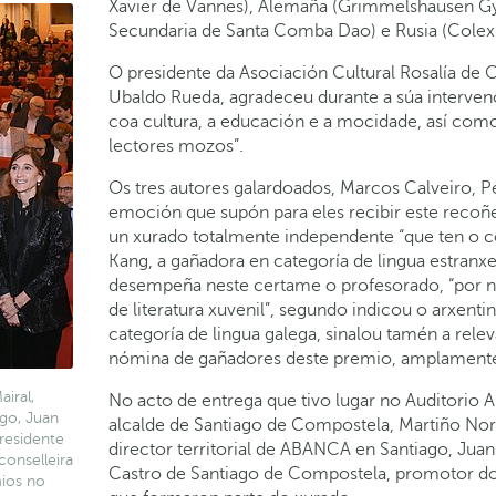
Xavier de Vannes), Alemaña (Grimmelshausen G
Secundaria de Santa Comba Dao) e Rusia (Colexi
O presidente da Asociación Cultural Rosalía de 
Ubaldo Rueda, agradeceu durante a súa interve
coa cultura, a educación e a mocidade, así com
lectores mozos”.
Os tres autores galardoados, Marcos Calveiro, Pe
emoción que supón para eles recibir este reco
un xurado totalmente independente “que ten o 
Kang, a gañadora en categoría de lingua estranxe
desempeña neste certame o profesorado, “por no
de literatura xuvenil”, segundo indicou o arxent
categoría de lingua galega, sinalou tamén a rele
nómina de gañadores deste premio, amplamente r
iral,
No acto de entrega que tivo lugar no Auditorio
go, Juan
alcalde de Santiago de Compostela, Martiño Nor
presidente
director territorial de ABANCA en Santiago, Jua
conselleira
Castro de Santiago de Compostela, promotor d
ios no