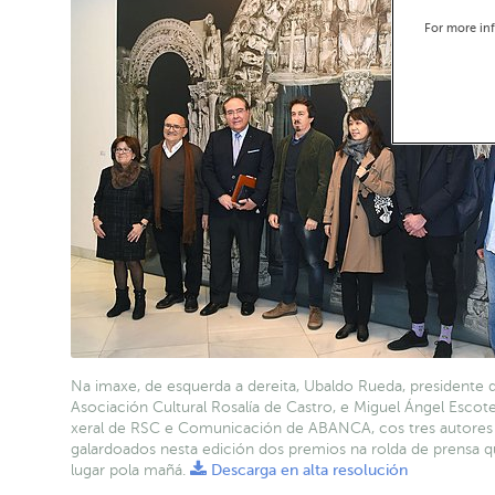
For more in
Na imaxe, de esquerda a dereita, Ubaldo Rueda, presidente 
Asociación Cultural Rosalía de Castro, e Miguel Ángel Escote
xeral de RSC e Comunicación de ABANCA, cos tres autores
galardoados nesta edición dos premios na rolda de prensa q
lugar pola mañá.
Descarga en alta resolución