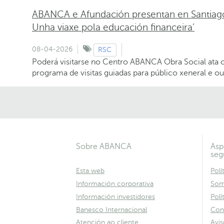
ABANCA e Afundación presentan en Santiago a
Unha viaxe pola educación financeira’
08-04-2026
RSC
Poderá visitarse no Centro ABANCA Obra Social ata 
programa de visitas guiadas para público xeneral e ou
Sobre ABANCA
Asp
seg
Esta web
Polí
Información corporativa
Som
Información investidores
Polí
Banesco Internacional
Con
Atención ao cliente
Avis