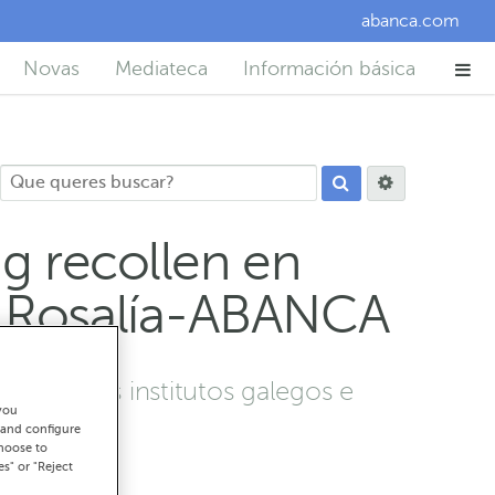
abanca.com
Novas
Mediateca
Información básica
g recollen en
e Rosalía-ABANCA
s de seis institutos galegos e
you
usia.
 and configure
choose to
es" or "Reject