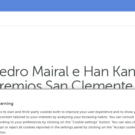
edro Mairal e Han Kan
 Premios San Clement
arning
nadas por un xurado formado por estudante
 its own and third-party cookies both to improve your user experience and to show 
 Inglaterra, Francia, Alemaña, Portugal e R
ontent tailored to your interests by analyzing your browsing habits. You can consult
rding to your preferences by clicking on the "Cookie settings" button. You can also 
ept or reject all cookies reported in the settings panel by clicking on the "Accept cooki
tton.