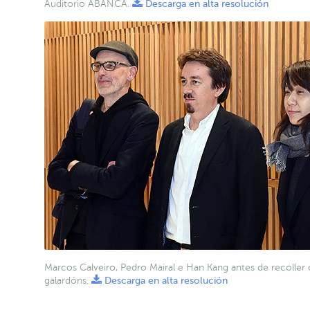
Auditorio ABANCA.
Descarga en alta resolución
Marcos Calveiro, Pedro Mairal e Han Kang antes de recoller 
galardóns.
Descarga en alta resolución