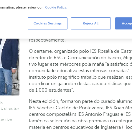
20-03-2019
RSC
formation, please review our
Cookie Policy.
Os escritores Marcos Calveiro, Pedro Mairal e 
ABANCA de Santiago de Compostela os galardó
Cookies Settings
Reject All
Accep
Os autores foron recoñecidos polas súas obras ‘O 
vegetariana’, gañadoras nas categorías de lingua g
respectivamente.
O certame, organizado polo IES Rosalía de Cas
director de RSC e Comunicación do banco, Migue
tivo lugar este mércores pola mañá “a satisfacc
comunidade educativa estas intensas xornadas”.
instituto polo magnífico traballo que realizan, e
coordinar un galardón destas características que
de 1.000 estudantes”.
Nesta edición, formaron parte do xurado alumnos
da
IES Sánchez Cantón de Pontevedra, IES Xoan Mo
t, director
centros composteláns IES Antonio Fraguas e IES R
ue tivo
tamén na selección da obra premiada na categorí
materia en centros educativos de Inglaterra (Hock