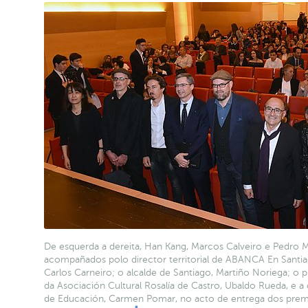
De esquerda a dereita, Han Kang, Marcos Calveiro e Pedro Ma
acompañados polo director territorial de ABANCA En Santia
Carlos Carneiro; o alcalde de Santiago, Martiño Noriega; o 
da Asociación Cultural Rosalía de Castro, Ubaldo Rueda, e a 
de Educación, Carmen Pomar, no acto de entrega dos prem