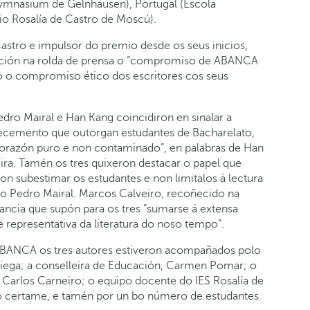
ymnasium de Gelnhausen), Portugal (Escola
o Rosalía de Castro de Moscú).
Castro e impulsor do premio desde os seus inicios,
nción na rolda de prensa o “compromiso de ABANCA
o o compromiso ético dos escritores cos seus
dro Mairal e Han Kang coincidiron en sinalar a
ñecemento que outorgan estudantes de Bacharelato,
corazón puro e non contaminado”, en palabras de Han
ira. Tamén os tres quixeron destacar o papel que
n subestimar os estudantes e non limitalos á lectura
ino Pedro Mairal. Marcos Calveiro, recoñecido na
vancia que supón para os tres “sumarse á extensa
epresentativa da literatura do noso tempo”.
 ABANCA os tres autores estiveron acompañados polo
iega; a conselleira de Educación, Carmen Pomar; o
n Carlos Carneiro; o equipo docente do IES Rosalía de
o certame, e tamén por un bo número de estudantes