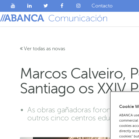
Contacto
Ver todas as novas
Marcos Calveiro, P
Santiago os XXIV
Cookie W
As obras gañadoras foron seleccio
ABANCA uses
outros cinco centros educativos de
commercial c
cookies acco
directly acc
cookies" bu