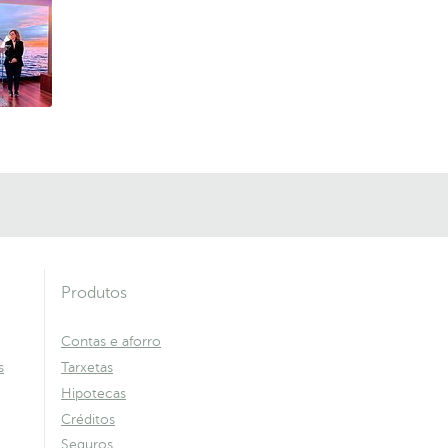
Produtos
Contas e aforro
s
Tarxetas
Hipotecas
Créditos
Seguros