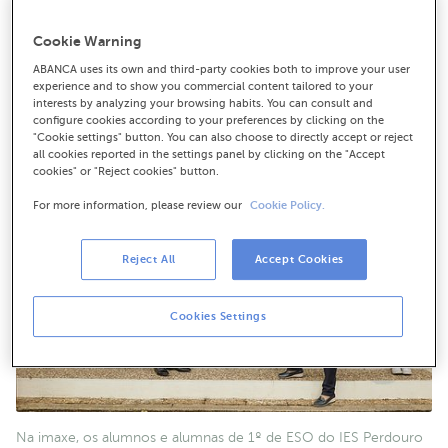
O concurso escolar organizado por Afundación, a Obra
Social de ABANCA, contou coa participación de case
Cookie Warning
71.000 estudantes de toda España
ABANCA uses its own and third-party cookies both to improve your user
experience and to show you commercial content tailored to your
interests by analyzing your browsing habits. You can consult and
configure cookies according to your preferences by clicking on the
"Cookie settings" button. You can also choose to directly accept or reject
all cookies reported in the settings panel by clicking on the "Accept
cookies" or "Reject cookies" button.
For more information, please review our
Cookie Policy.
Reject All
Accept Cookies
Cookies Settings
Na imaxe, os alumnos e alumnas de 1º de ESO do IES Perdouro