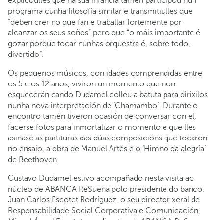
explicoulles que na súa infancia tamén participou nun
programa cunha filosofía similar e transmitiulles que
“deben crer no que fan e traballar fortemente por
alcanzar os seus soños” pero que “o máis importante é
gozar porque tocar nunhas orquestra é, sobre todo,
divertido”.
Os pequenos músicos, con idades comprendidas entre
os 5 e os 12 anos, viviron un momento que non
esquecerán cando Dudamel colleu a batuta para dirixilos
nunha nova interpretación de ‘Chamambo’. Durante o
encontro tamén tiveron ocasión de conversar con el,
facerse fotos para inmortalizar o momento e que lles
asinase as partituras das dúas composicións que tocaron
no ensaio, a obra de Manuel Artés e o ‘Himno da alegría’
de Beethoven.
Gustavo Dudamel estivo acompañado nesta visita ao
núcleo de ABANCA ReSuena polo presidente do banco,
Juan Carlos Escotet Rodríguez, o seu director xeral de
Responsabilidade Social Corporativa e Comunicación,