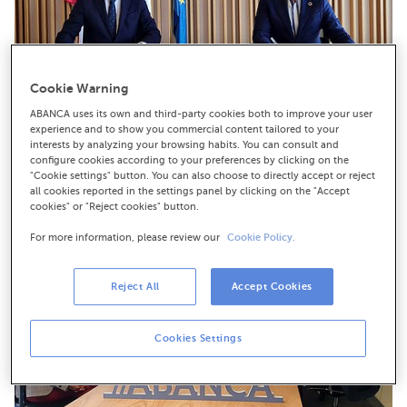
Cookie Warning
ABANCA uses its own and third-party cookies both to improve your user
experience and to show you commercial content tailored to your
interests by analyzing your browsing habits. You can consult and
configure cookies according to your preferences by clicking on the
El director territorial de ABANCA en Vigo, Walter Álvarez, firma
"Cookie settings" button. You can also choose to directly accept or reject
con David Regades, delegado del Estado en el Consorcio de la
all cookies reported in the settings panel by clicking on the "Accept
Zona Franca de Vigo.
Descarga en alta resolución
cookies" or "Reject cookies" button.
For more information, please review our
Cookie Policy.
Reject All
Accept Cookies
Cookies Settings