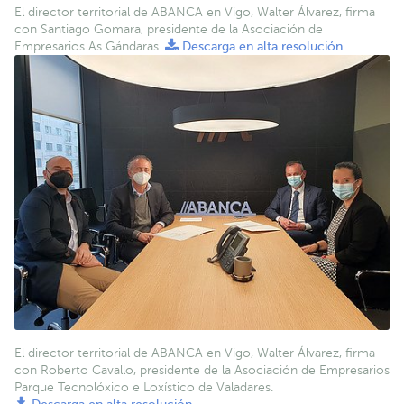
El director territorial de ABANCA en Vigo, Walter Álvarez, firma
con Santiago Gomara, presidente de la Asociación de
Empresarios As Gándaras.
Descarga en alta resolución
El director territorial de ABANCA en Vigo, Walter Álvarez, firma
con Roberto Cavallo, presidente de la Asociación de Empresarios
Parque Tecnolóxico e Loxístico de Valadares.