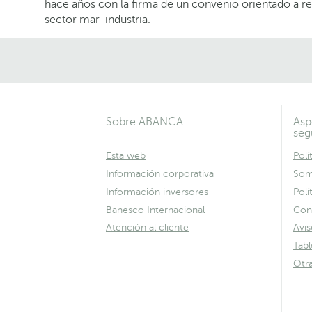
hace años con la firma de un convenio orientado a re
sector mar-industria.
Sobre ABANCA
Asp
seg
Esta web
Polí
Información corporativa
Som
Información inversores
Polí
Banesco Internacional
Con
Atención al cliente
Avis
Tab
Otr