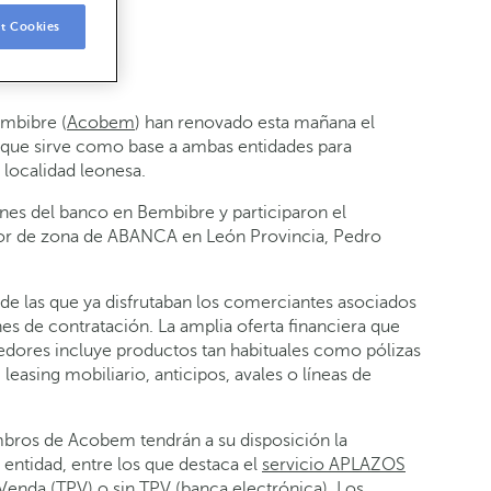
t Cookies
mbibre (
Acobem
) han renovado esta mañana el
 que sirve como base a ambas entidades para
localidad leonesa.
iones del banco en Bembibre y participaron el
tor de zona de ABANCA en León Provincia, Pedro
 de las que ya disfrutaban los comerciantes asociados
es de contratación. La amplia oferta financiera que
dores incluye productos tan habituales como pólizas
leasing mobiliario, anticipos, avales o líneas de
bros de Acobem tendrán a su disposición la
entidad, entre los que destaca el
servicio APLAZOS
enda (TPV) o sin TPV (banca electrónica). Los