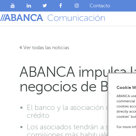
Contacto
Ver todas las noticias
ABANCA impulsa la
negocios de Bemb
Cookie W
ABANCA uses
commercial c
El banco y la asociación de comerc
cookies acco
directly acc
crédito
cookies" bu
Los asociados tendrán a su disposi
For more in
comisiones más habituales