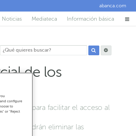
abanca.com
Noticias
Mediateca
Información básica
ial de los
you
 and configure
oración para facilitar el acceso al
choose to
es" or "Reject
zados y podrán eliminar las