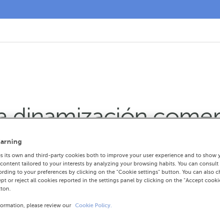
 dinamización comerc
ibre
arning
 its own and third-party cookies both to improve your user experience and to show 
ontent tailored to your interests by analyzing your browsing habits. You can consult
iantes local rubrican un convenio de colab
rding to your preferences by clicking on the "Cookie settings" button. You can also 
ept or reject all cookies reported in the settings panel by clicking on the "Accept cooki
tton.
ción tarifas adaptadas y gestores especiali
formation, please review our
Cookie Policy.