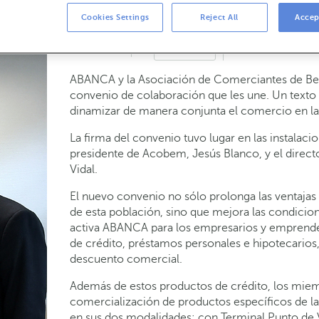
Cookies Settings
Reject All
Accep
11-09-2017
NEGOCIO
ABANCA y la Asociación de Comerciantes de Be
convenio de colaboración que les une. Un texto
dinamizar de manera conjunta el comercio en la 
La firma del convenio tuvo lugar en las instalac
presidente de Acobem, Jesús Blanco, y el direc
Vidal.
El nuevo convenio no sólo prolonga las ventajas
de esta población, sino que mejora las condicion
activa ABANCA para los empresarios y emprende
de crédito, préstamos personales e hipotecarios, 
descuento comercial.
Además de estos productos de crédito, los miem
comercialización de productos específicos de la 
en sus dos modalidades: con Terminal Punto de V