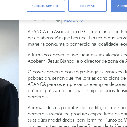
Cookies Settings
Reject All
Accep
11-09-2017
NEGOCIO
ABANCA e a Asociación de Comerciantes de Be
de colaboración que lles une. Un texto que ser
maneira conxunta o comercio na localidade leo
A firma do convenio tivo lugar nas instalacións
Acobem, Jesús Blanco, e o director de zona de 
O novo convenio non só prolonga as vantaxes d
poboación, senón que mellora as condicións de c
ABANCA para os empresarios e emprendedores in
crédito, préstamos persoais e hipotecarios, leasi
comercial.
Ademais destes produtos de crédito, os membro
comercialización de produtos específicos da ent
súas dúas modalidades: con Terminal Punto de V
comerciantes tamén se beneficiarán de tarifas p