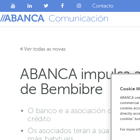
Contacto
Ver todas as novas
ABANCA impulsa a
de Bembibre
Cookie W
ABANCA uses
commercial c
cookies acco
O banco e a asociación de comerci
directly acc
crédito
cookies" bu
Os asociados terán á súa disposici
For more in
máis habituais