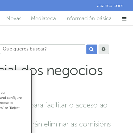
abanca.com
Novas
Mediateca
Información básica
ial dos negocios
you
 and configure
choose to
oración para facilitar o acceso ao
es" or "Reject
ados e poderán eliminar as comisións