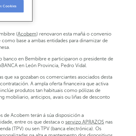
t Cookies
mbibre (
Acobem
) renovaron esta mañá o convenio
ve como base a ambas entidades para dinamizar de
nesa.
 do banco en Bembibre e participaron o presidente de
ABANCA en León Provincia, Pedro Vidal.
as que xa gozaban os comerciantes asociados desta
ontratación. A ampla oferta financeira que activa
clúe produtos tan habituais como pólizas de
ng mobiliario, anticipos, avais ou liñas de desconto
s de Acobem terán á súa disposición a
idade, entre os que destaca o
servizo APRAZOS
nas
enda (TPV) ou sen TPV (banca electrónica). Os
ersonalizadas na alta e mantemento dos dispositivos