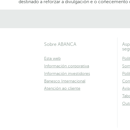
destinado a reforzar a divulgación e o coñecemento 
Sobre ABANCA
Asp
seg
Esta web
Polí
Información corporativa
Som
Información investidores
Polí
Banesco Internacional
Con
Atención ao cliente
Avis
Tabo
Out