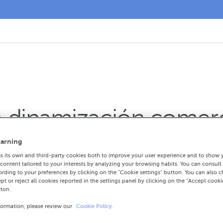
 dinamización comerc
arning
 its own and third-party cookies both to improve your user experience and to show 
ontent tailored to your interests by analyzing your browsing habits. You can consult
rding to your preferences by clicking on the "Cookie settings" button. You can also 
antes local rubrican un convenio de colab
ept or reject all cookies reported in the settings panel by clicking on the "Accept cooki
tton.
ón tarifas adaptadas e xestores especializ
formation, please review our
Cookie Policy.