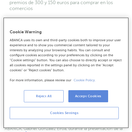
premios de 300 y 150 euros para comprar en los
comercios
Cookie Warning
ABANCA uses its own and third-party cookies both to improve your user
experience and to show you commercial content tailored to your
interests by analyzing your browsing habits. You can consult and
configure cookies according to your preferences by clicking on the
"Cookie settings" button. You can also choose to directly accept or reject
all cookies reported in the settings panel by clicking on the "Accept
cookies" or "Reject cookies" button.
For more information, please review our
Cookie Policy.
Reject All
Accept Cookies
Cookies Settings
Segundo por la derecha, el director de Red Comercial de
ABANCA, Gabriel González Eiroa, durante la presentación de la