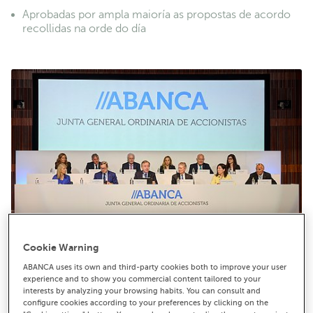
Aprobadas por ampla maioría as propostas de acordo
recollidas na orde do día
Cookie Warning
ABANCA uses its own and third-party cookies both to improve your user
experience and to show you commercial content tailored to your
interests by analyzing your browsing habits. You can consult and
Imaxe da Xunta Xeral de Accionistas de ABANCA celebrada hoxe.
configure cookies according to your preferences by clicking on the