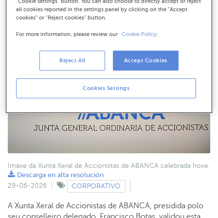
Descarga en alta resolución
"Cookie settings" button. You can also choose to directly accept or reject
all cookies reported in the settings panel by clicking on the "Accept
cookies" or "Reject cookies" button.
For more information, please review our
Cookie Policy.
Reject All
Accept Cookies
Cookies Settings
Imaxe da Xunta Xeral de Accionistas de ABANCA celebrada hoxe.
Descarga en alta resolución
29-06-2026
CORPORATIVO
A Xunta Xeral de Accionistas de ABANCA, presidida polo
seu conselleiro delegado, Francisco Botas, validou esta