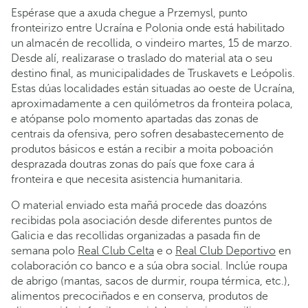
Espérase que a axuda chegue a Przemysl, punto
fronteirizo entre Ucraína e Polonia onde está habilitado
un almacén de recollida, o vindeiro martes, 15 de marzo.
Desde alí, realizarase o traslado do material ata o seu
destino final, as municipalidades de Truskavets e Leópolis.
Estas dúas localidades están situadas ao oeste de Ucraína,
aproximadamente a cen quilómetros da fronteira polaca,
e atópanse polo momento apartadas das zonas de
centrais da ofensiva, pero sofren desabastecemento de
produtos básicos e están a recibir a moita poboación
desprazada doutras zonas do país que foxe cara á
fronteira e que necesita asistencia humanitaria.
O material enviado esta mañá procede das doazóns
recibidas pola asociación desde diferentes puntos de
Galicia e das recollidas organizadas a pasada fin de
semana polo
Real Club Celta
e o
Real Club Deportivo
en
colaboración co banco e a súa obra social. Inclúe roupa
de abrigo (mantas, sacos de durmir, roupa térmica, etc.),
alimentos precociñados e en conserva, produtos de