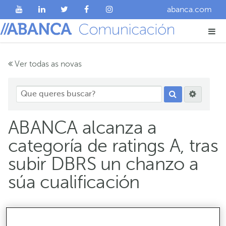
abanca.com
Ver todas as novas
ABANCA alcanza a
categoría de ratings A, tras
subir DBRS un chanzo a
súa cualificación
A axencia mellora o rating emisor a longo prazo de
ABANCA de BBB (high) a A (low), con perspectiva