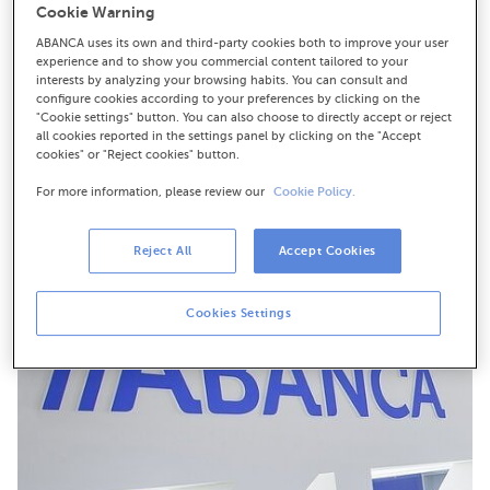
Cookie Warning
estable
DBRS basea a súa decisión na rendibilidade, o perfil de
ABANCA uses its own and third-party cookies both to improve your user
experience and to show you commercial content tailored to your
riscos, a capitalización e o perfil de financiamento e
interests by analyzing your browsing habits. You can consult and
liquidez do banco
configure cookies according to your preferences by clicking on the
Esta mellora de rating por parte de DBRS únese á
"Cookie settings" button. You can also choose to directly accept or reject
all cookies reported in the settings panel by clicking on the "Accept
realizada por Moody’s en novembro do ano pasado
cookies" or "Reject cookies" button.
For more information, please review our
Cookie Policy.
Reject All
Accept Cookies
Cookies Settings