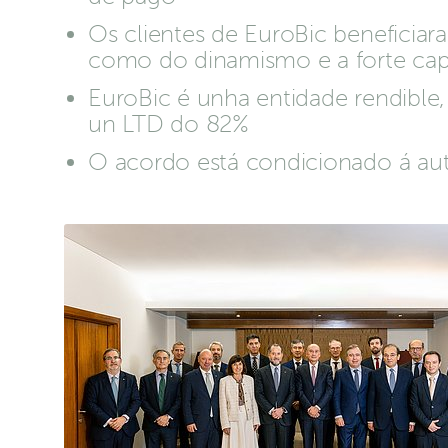
Os clientes de EuroBic beneficiar
como do dinamismo e a forte ca
EuroBic é unha entidade rendible,
un LTD do 82%
O acordo está condicionado á au