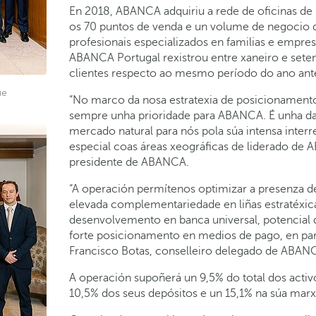
En 2018, ABANCA adquiriu a rede de oficinas de 
os 70 puntos de venda e un volume de negocio 
profesionais especializados en familias e empres
ABANCA Portugal rexistrou entre xaneiro e set
clientes respecto ao mesmo período do ano ante
ue
“No marco da nosa estratexia de posicionamento
sempre unha prioridade para ABANCA. É unha d
mercado natural para nós pola súa intensa inter
especial coas áreas xeográficas de liderado de 
presidente de ABANCA.
“A operación permítenos optimizar a presenza 
elevada complementariedade en liñas estratéxica
desenvolvemento en banca universal, potencial 
forte posicionamento en medios de pago, en parti
Francisco Botas, conselleiro delegado de ABAN
A operación supoñerá un 9,5% do total dos acti
10,5% dos seus depósitos e un 15,1% na súa marx