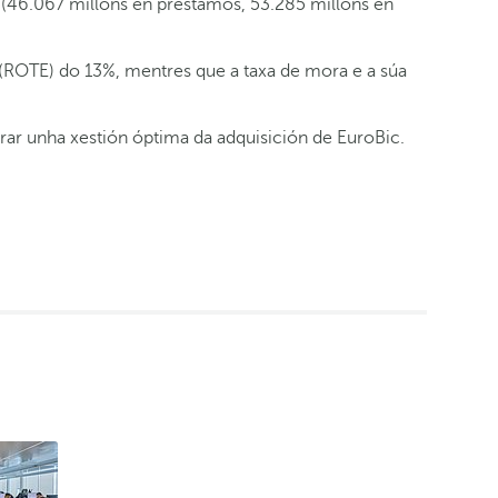
(46.067 millóns en préstamos, 53.285 millóns en
 (ROTE) do 13%, mentres que a taxa de mora e a súa
rar unha xestión óptima da adquisición de EuroBic.