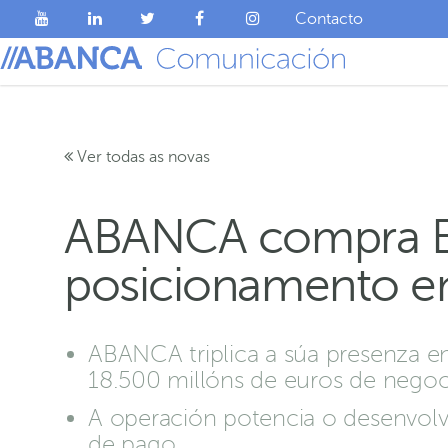
Contacto
Ver todas as novas
ABANCA compra Eu
posicionamento en
ABANCA triplica a súa presenza en
18.500 millóns de euros de negoc
A operación potencia o desenvol
de pago