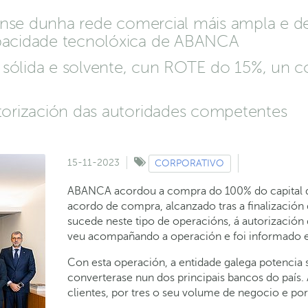
anse dunha rede comercial máis ampla e de
pacidade tecnolóxica de ABANCA
 sólida e solvente, cun ROTE do 15%, un c
torización das autoridades competentes
15-11-2023
CORPORATIVO
ABANCA acordou a compra do 100% do capital de
acordo de compra, alcanzado tras a finalización
sucede neste tipo de operacións, á autorizació
veu acompañando a operación e foi informado en
Con esta operación, a entidade galega potencia 
converterase nun dos principais bancos do país
clientes, por tres o seu volume de negocio e por