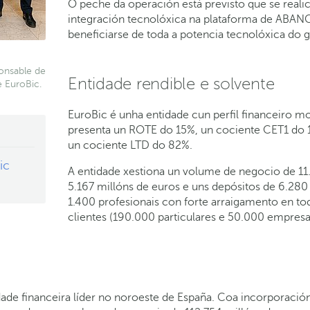
O peche da operación está previsto que se real
integración tecnolóxica na plataforma de ABANC
beneficiarse de toda a potencia tecnolóxica do 
onsable de
Entidade rendible e solvente
 EuroBic.
EuroBic é unha entidade cun perfil financeiro m
presenta un ROTE do 15%, un cociente CET1 do 
un cociente LTD do 82%.
ic
A entidade xestiona un volume de negocio de 11
5.167 millóns de euros e uns depósitos de 6.280
1.400 profesionais con forte arraigamento en t
clientes (190.000 particulares e 50.000 empresa
idade financeira líder no noroeste de España. Coa incorpora