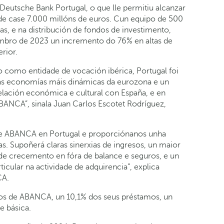
Deutsche Bank Portugal, o que lle permitiu alcanzar
de case 7.000 millóns de euros. Cun equipo de 500
as, e na distribución de fondos de investimento,
embro de 2023 un incremento do 76% en altas de
rior.
 como entidade de vocación ibérica, Portugal foi
as economías máis dinámicas da eurozona e un
relación económica e cultural con España, e en
ABANCA”, sinala Juan Carlos Escotet Rodríguez,
de ABANCA en Portugal e proporciónanos unha
s. Supoñerá claras sinerxias de ingresos, un maior
de crecemento en fóra de balance e seguros, e un
cular na actividade de adquirencia”, explica
CA.
vos de ABANCA, un 10,1% dos seus préstamos, un
e básica.