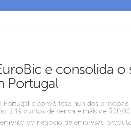
roBic e consolida o 
 Portugal
 Portugal e convértese nun dos principais
io, 249 puntos de venda e máis de 300.00
vemento do negocio de empresas, produto