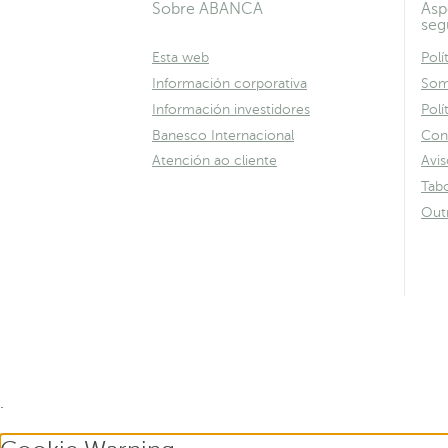
Sobre ABANCA
Asp
seg
Esta web
Polí
Información corporativa
Som
Información investidores
Polí
Banesco Internacional
Con
Atención ao cliente
Avis
Tabo
Out
.