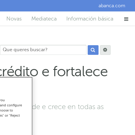
abanca.com
Novas
Mediateca
Información básica
édito e fortalece
you
 comunidade e crece en todas as
 and configure
choose to
es" or "Reject
lego