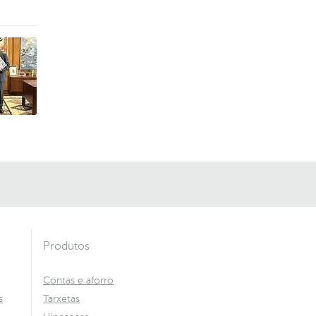
Produtos
Contas e aforro
s
Tarxetas