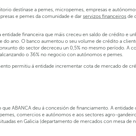
ritorio destínase a pemes, micropemes, empresas e autónomos
 empresas e pemes da comunidade e dar
servizos financeiros
de c
a entidade financeira que máis creceu en saldo de crédito e un
re do ano. O banco aumentou o seu volume de crédito a cliente
 conxunto do sector decreceu un 0,5% no mesmo período. A c
6 alcanzando o 36% no negocio con autónomos e pemes.
to permitiu á entidade incrementar cota de mercado de cré
so que ABANCA deu á concesión de financiamento. A entidade 
pemes, comercios e autónomos e aos sectores agro-gandeiro
situadas en Galicia (departamento de mercados con mesa de ne