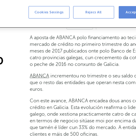
r crecemento en crédito en España ata ma
Cookies Settings
Reject All
Accep
20-06-2017
NEGOCIO
A aposta de ABANCA polo financiamento ao tecid
mercado de crédito no primeiro trimestre do an
meses de 2017 publicados onte polo Banco de 
catro provincias galegas, cun crecemento da co
o peche de 2016 no conxunto de Galicia.
ABANCA
incrementou no trimestre o seu saldo d
que o resto das entidades que operan nesta co
euros.
Con este avance, ABANCA encadea dous anos co
crédito en Galicia. Esta evolución reafirma o li
galego, onde xestiona practicamente catro de c
en termos de negocio sitúase moi por encima da 
que tamén é líder cun 33% do mercado. A entid
clientes e máis de 500 oficinas.