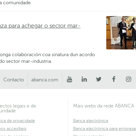
a comunidade.
a para achegar o sector mar-
nga colaboración coa sinatura dun acordo
do sector mar-industria.
Contacto
abanca.com
ectos legais e de
Máis webs da rede ABANCA
uridade
tica de privacidade
Banca electrónica
os accesíbeis
Banca electrónica para empresa