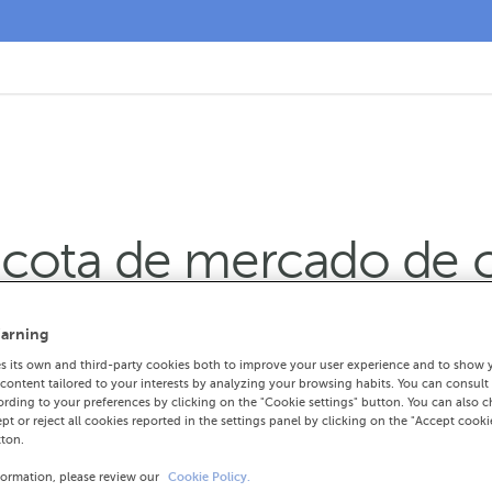
ota de mercado de cr
iderado en Galicia
arning
 its own and third-party cookies both to improve your user experience and to show 
nancia continuada de cota de crédito na
ontent tailored to your interests by analyzing your browsing habits. You can consult
rding to your preferences by clicking on the "Cookie settings" button. You can also 
 opera en España
ept or reject all cookies reported in the settings panel by clicking on the "Accept cooki
tton.
cedido destínanse ao tecido produtivo ga
formation, please review our
Cookie Policy.