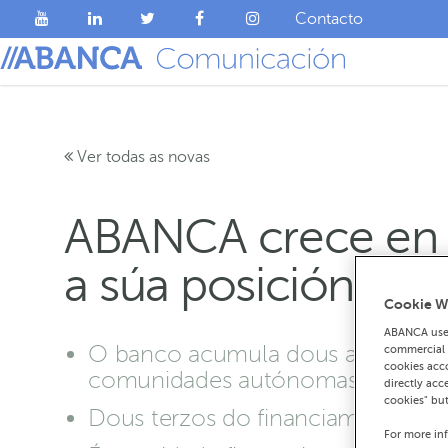
Contacto
Ver todas as novas
ABANCA crece en c
a súa posición de l
Cookie W
ABANCA uses
O banco acumula dous anos de ga
commercial c
cookies acco
comunidades autónomas nas que
directly acc
cookies" bu
Dous terzos do financiamento con
For more in