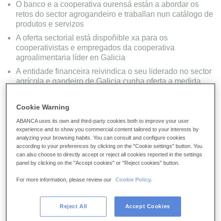
O banco e a cooperativa ourensá están a abordar os
retos do sector agrogandeiro e traballan nun catálogo de
produtos e servizos
A oferta sectorial está dispoñible xa para os
cooperativistas e empregados da cooperativa
agroalimentaria líder en Galicia
A entidade financeira reivindica o seu liderado no sector
agrícola e gandeiro de Galicia cunha oferta a medida
para o colectivo
Cookie Warning
ABANCA uses its own and third-party cookies both to improve your user
experience and to show you commercial content tailored to your interests by
analyzing your browsing habits. You can consult and configure cookies
according to your preferences by clicking on the "Cookie settings" button. You
can also choose to directly accept or reject all cookies reported in the settings
panel by clicking on the "Accept cookies" or "Reject cookies" button.
For more information, please review our
Cookie Policy.
Reject All
Accept Cookies