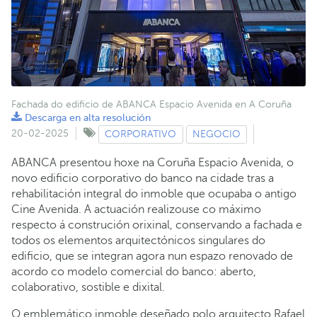
Fachada do edificio de ABANCA Espacio Avenida en A Coruña
Descarga en alta resolución
20-02-2025
CORPORATIVO
NEGOCIO
ABANCA presentou hoxe na Coruña Espacio Avenida, o
novo edificio corporativo do banco na cidade tras a
rehabilitación integral do inmoble que ocupaba o antigo
Cine Avenida. A actuación realizouse co máximo
respecto á construción orixinal, conservando a fachada e
todos os elementos arquitectónicos singulares do
edificio, que se integran agora nun espazo renovado de
acordo co modelo comercial do banco: aberto,
colaborativo, sostible e dixital.
O emblemático inmoble deseñado polo arquitecto Rafael