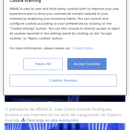
Cookie Warning
Na imaxe, un dos espazos do novo edificio corporativo de
ABANCA uses its own and third-party cookies both to improve your user
ABANCA.
Descarga en alta resolución
experience and to show you commercial content tailored to your
interests by analyzing your browsing habits. You can consult and
configure cookies according to your preferences by clicking on the
"Cookie settings" button. You can also choose to directly accept or reject
all cookies reported in the settings panel by clicking on the "Accept
cookies" or "Reject cookies" button.
For more information, please review our
Cookie Policy.
Reject All
Accept Cookies
Cookies Settings
O presidente de ABANCA, Juan Carlos Escotet Rodríguez,
durante a súa intervención no acto de inauguración do Espacio
Avenida.
Descarga en alta resolución