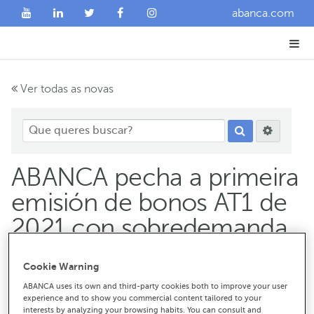
abanca.com
Ver todas as novas
ABANCA pecha a primeira
emisión de bonos AT1 de
2021 con sobredemanda
e a un tipo de xuro moi
Cookie Warning
reducido
ABANCA uses its own and third-party cookies both to improve your user
experience and to show you commercial content tailored to your
interests by analyzing your browsing habits. You can consult and