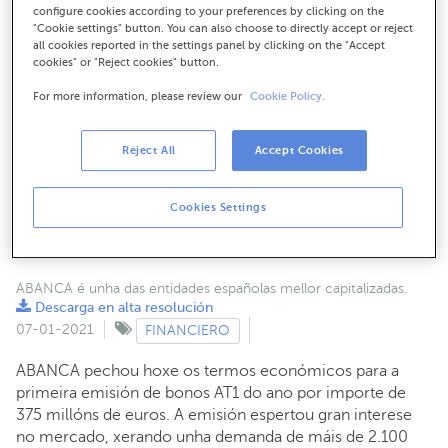
A emisión alcanza os 375 millóns e contou con
configure cookies according to your preferences by clicking on the
peticións por máis de 2.100 millóns de euros,
"Cookie settings" button. You can also choose to directly accept or reject
all cookies reported in the settings panel by clicking on the "Accept
cantidade que multiplica por 5,7 a oferta
cookies" or "Reject cookies" button.
A emisión será remunerada a un 6%, un dos menores
xuros do mercado
For more information, please review our
Cookie Policy.
Con esta emisión ABANCA, unha das entidades máis
solventes do mercado español, amplía e diversifica o
Reject All
Accept Cookies
seu capital segundo o previsto no seu plan estratéxico
e anticipa o cumprimento dos requisitos do regulador
(MREL) para este tipo de capital
Cookies Settings
ABANCA é unha das entidades españolas mellor capitalizadas.
Descarga en alta resolución
07-01-2021
FINANCIERO
ABANCA pechou hoxe os termos económicos para a
primeira emisión de bonos AT1 do ano por importe de
375 millóns de euros. A emisión espertou gran interese
no mercado, xerando unha demanda de máis de 2.100