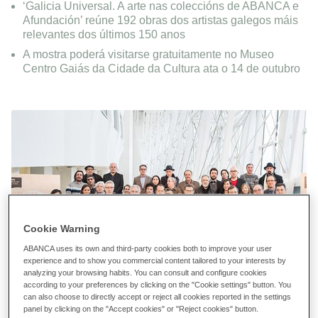
‘Galicia Universal. A arte nas coleccións de ABANCA e
Afundación’ reúne 192 obras dos artistas galegos máis
relevantes dos últimos 150 anos
A mostra poderá visitarse gratuitamente no Museo
Centro Gaiás da Cidade da Cultura ata o 14 de outubro
Cookie Warning
ABANCA uses its own and third-party cookies both to improve your user
experience and to show you commercial content tailored to your interests by
analyzing your browsing habits. You can consult and configure cookies
according to your preferences by clicking on the "Cookie settings" button. You
can also choose to directly accept or reject all cookies reported in the settings
Foto de familia das autoridades e os artistas que asistiron á
panel by clicking on the "Accept cookies" or "Reject cookies" button.
inauguración da exposición.
Descarga en alta resolución