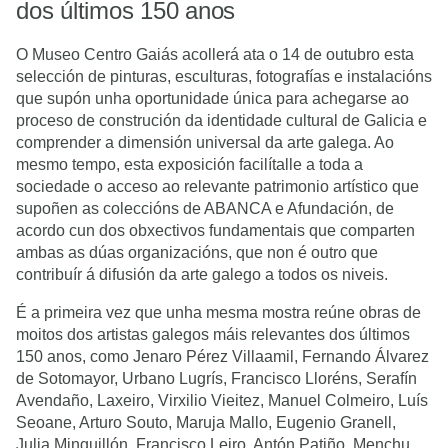
dos últimos 150 anos
O Museo Centro Gaiás acollerá ata o 14 de outubro esta
selección de pinturas, esculturas, fotografías e instalacións
que supón unha oportunidade única para achegarse ao
proceso de construción da identidade cultural de Galicia e
comprender a dimensión universal da arte galega. Ao
mesmo tempo, esta exposición facilítalle a toda a
sociedade o acceso ao relevante patrimonio artístico que
supoñen as coleccións de ABANCA e Afundación, de
acordo cun dos obxectivos fundamentais que comparten
ambas as dúas organizacións, que non é outro que
contribuír á difusión da arte galego a todos os niveis.
É a primeira vez que unha mesma mostra reúne obras de
moitos dos artistas galegos máis relevantes dos últimos
150 anos, como Jenaro Pérez Villaamil, Fernando Álvarez
de Sotomayor, Urbano Lugrís, Francisco Lloréns, Serafín
Avendaño, Laxeiro, Virxilio Vieitez, Manuel Colmeiro, Luís
Seoane, Arturo Souto, Maruja Mallo, Eugenio Granell,
Julia Minguillón, Francisco Leiro, Antón Patiño, Menchu